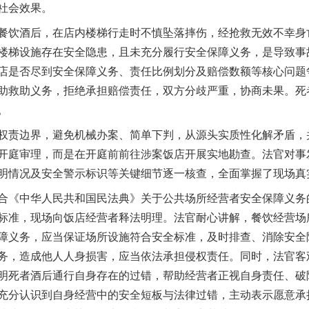
社会效果。
饮酒后，在店内楼梯行走时不慎坠落摔伤，经抢救无效不幸身
楼梯设施存在安全隐患，且未充分履行安全保障义务，是导致事
店是否尽到安全保障义务、责任比例划分及赔偿数额等核心问题
助救助义务，拒绝承担赔偿责任，双方分歧严重，协商未果。死
。
责边界，避免机械办案、简单下判，从源头实质性化解矛盾，
开庭审理，而是在开庭前前往涉案饭店开展实地勘查。法官对事
明情况及安全警示标识等关键细节逐一核查，全面掌握了现场真
《中华人民共和国民法典》关于公共场所经营者安全保障义务
标准，现场向饭店经营者释法明理。法官耐心讲解，餐饮经营场
障义务，应当保证场所设施符合安全标准，及时排查、消除安全
务，造成他人人身损害，应当依法承担侵权责任。同时，法官客
茶叶“炒上天”
明死者酒后通行自身存在的过错，帮助经营者正视自身责任、破
充分认识到自身经营中的安全短板与法律过错，主动表示愿意承