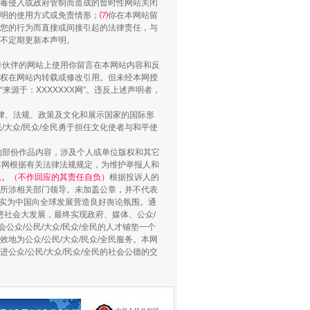
毒侵入或政府管制而造成的暂时性网站关闭
明的使用方式或免责情形；
⑺
你在本网站留
您的行为而直接或间接引起的法律责任，与
将不定期更新本声明。
合作伙伴的网站上使用你留言在本网站内容和反
权在网站内转载或修改引用。但未经本网授
源于：XXXXXXX网”。违反上述声明者，
法律、法规、政策及文化和展示国家的国际形
大众/民众/全民勇于担任文化使者与和平使
的部份作品内容，涉及个人或单位版权和其它
本网根据有关法律法规规定，为维护举报人和
用生命托举生命
认。（不作回应的其责任自负）
根据投诉人的
至所涉相关部门领导。未加盖公章，并不代表
督，实为中国向全球发展营造良好舆论氛围。通
促进社会大发展，最终实现政府、媒体、公众/
公众/公民/大众/民众/全民的人才铺垫一个
地为公众/公民/大众/民众/全民服务。本网
进公众/公民/大众/民众/全民的社会公德的交