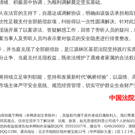
情绪、积极居中协调，为顺利调解奠定坚实基础。
在法官的主持下，自愿达成调解协议，明确由该饭店承担相应
次性足额支付全部赔偿款项，纠纷得以一次性圆满解决。针对此
现场开展了以案讲法、答疑解惑工作，回答了旁听人员的疑问，
案当事人及旁听人员均表示要对饭店的安全隐患进行排查整改。
，并当庭兑现了全部赔偿款，是江源林区基层法院坚持践行实质
谢谢有你温暖了四季
分止争、当庭兑付兑现权益，既依法维护了遇难者家属的合法权
续立足审判职能，坚持和发展新时代“枫桥经验”，以温情、
市场主体严守安全底线、规范经营管理，切实守护群众生命财产
中国法院
内容转载于网络（本网原创文章除外），其版权均属于原作者或归属权利人。我们尊
同其观点。仅供交流学习了解法律、法规、政策，如无意侵犯到贵公司或个人的知识
权益烦请告知本网制作采编部QQ号: 3555333776，微信号：GAN160003，请
3776@QQ.COM。通讯地址：北京市朝阳区朝外雅宝路12号（华声国际大厦）1层 1 
今年投资意愿榜揭晓