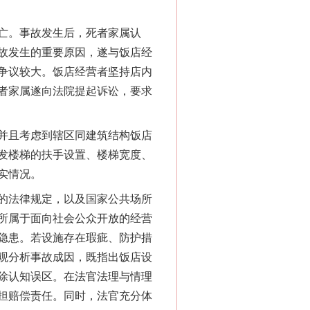
亡。事故发生后，死者家属认
故发生的重要原因，遂与饭店经
争议较大。饭店经营者坚持店内
者家属遂向法院提起诉讼，要求
并且考虑到辖区同建筑结构饭店
发楼梯的扶手设置、楼梯宽度、
实情况。
的法律规定，以及国家公共场所
所属于面向社会公众开放的经营
隐患。若设施存在瑕疵、防护措
“神药”背后的真相
观分析事故成因，既指出饭店设
除认知误区。在法官法理与情理
担赔偿责任。同时，法官充分体