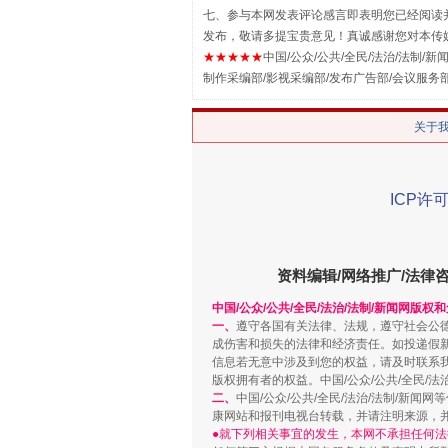
七、参与本网发表评论感言即表明您已经阅读并
发布，敬请多提宝贵意见！真诚感谢您对本传
★★★★★
中国/公众/公共/全民/法治/法制/新闻
制作采编部/影视采编部/发布广告部/会议服务
关于
解纷+调解+退费，一次搞定
ICP许可
资料编辑/网络推广/法律
中国/公众/公共/全民/法治/法制/新闻网版权
一、
遵守各国有关法律、法规，遵守社会公
成伤害和损失的法律和经济责任。如投递假
信息若无意中涉及到您的权益，请及时联系
版权拥有者的权益。中国/公众/公共/全民/法
二、
中国/公众/公共/全民/法治/法制/
康网站和报刊电视台转载，并请注明来源，
站台名比不上好声名
●就下列相关事宜的发生，本网不承担任何法