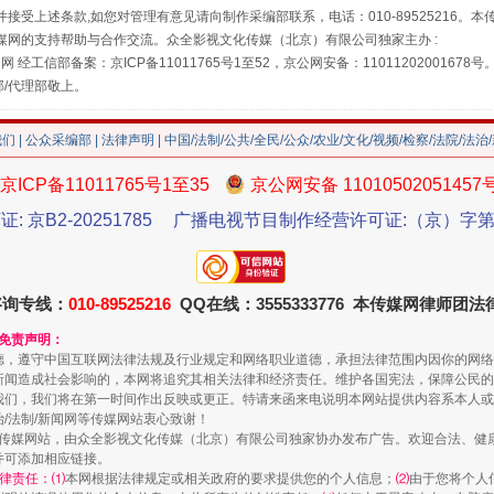
接受上述条款,如您对管理有意见请向制作采编部联系，电话：010-89525216。
媒网的支持帮助与合作交流。众全影视文化传媒（北京）有限公司独家主办 :
网 经工信部备案：京ICP备11011765号1至52，京公网安备：11011202001678号
部/代理部敬上。
我们
|
公众采编部
|
法律声明
| 中国/法制/公共/全民/公众/农业/文化/视频/检察/法院/法治
珠宝鉴定乱象
京ICP备11011765号1至35
京公网安备 11010502051457
证: 京B2-20251785
广播电视节目制作经营许可证:（京）字第3
咨询专线：
010-89525216
QQ在线：3555333776 本传媒网律师团
和免责声明：
德，遵守中国互联网法律法规及行业规定和网络职业道德，承担法律范围内因你的网络
新闻造成社会影响的，本网将追究其相关法律和经济责任。维护各国宪法，保障公民的
我们，我们将在第一时间作出反映或更正。特请来函来电说明本网站提供内容系本人或
治/法制/新闻网等传媒网站衷心致谢！
新闻网等传媒网站，由众全影视文化传媒（北京）有限公司独家协办发布广告。欢迎合法、
并可添加相应链接。
律责任：⑴
本网根据法律规定或相关政府的要求提供您的个人信息；
⑵
由于您将个人
走近一线检察官