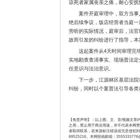
谅死者家属丧亲之痛，耐心安抚
案件开庭审理中，双方当事人
绝后续争议，饭店经营者当庭一
旁听的实际情况，庭审后，法官
故而引发的纠纷进行了指导，本
这起案件从4天时间审理完毕
这是一记警钟！
实地勘查查清事实、现场普法定
任意识与法治意识。
下一步，江源林区基层法院将持
纠纷，同时以个案普法引导各类
【免责声明】：以上图、文、音/视频文章
之用，禁止用于商业用途，并不代表本网赞
者取得联系，若来源标注错误或无意侵犯到您的
89525216。本网投稿邮箱：355533