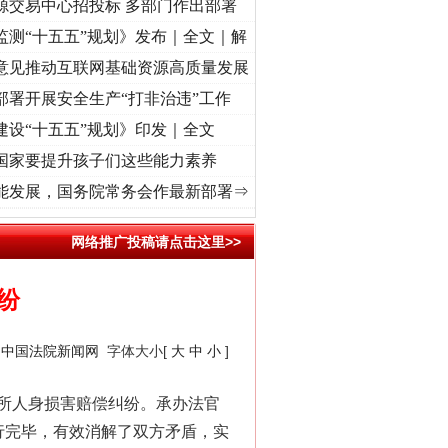
源交易中心招投标 多部门作出部署
监测“十五五”规划》发布｜全文｜解
意见推动互联网基础资源高质量发展
部署开展安全生产“打非治违”工作
建设“十五五”规划》印发｜全文
国家要提升孩子们这些能力素养
初心使命 奋进复兴征程丨“转折之城”激荡..
·[视频]
牢记初心使命 奋进复兴征程丨红船起
能发展，国务院常务会作最新部署⇒
网络推广投稿请点击这里>>
纷
：
中国法院新闻网
字体大小[
大
中
小
]
所人身损害赔偿纠纷。承办法官
行完毕，有效消解了双方矛盾，实