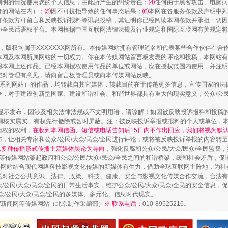
列明的情况使用您的个人信息，由此所产生的纠纷责任；
⑷
任何由于黑客攻击、电脑病
者的网站在内）；
⑸
因不可抗拒导致的任何事态后果；
⑹
本网在各服务条款及声明中列
有条款方可留言和反映投诉报料等讯息投稿，其证明你已经阅读本网条款并承担一切因
民众/全民话语权平台。本网根据中国互联网法律法规及行业规定和国际互联网有关规定
作品，版权均属于XXXXXXX网所有。本传媒网站拥有管理笔名和代表某些合作伙伴在
本网及本网所属网站的一切权力。你在本传媒网站留言板发表的评论和投稿，本网站有
本网上述作品。已经本网授权使用作品的单位或网站，应在授权范围内使用，并注明“来
您对管理有意见，请向留言板管理员或向本传媒网站反映。
本传媒系列网站）的作品，均转载自其它媒体，转载目的在于传递更多信息，宣传国家的
，对于建设创新型国家、建设和谐社会、和谐世界都具有重大的现实意义；公众/公民/
显示发布，因涉及相关法律法规或不文明用语，请谅解！如因被反映投诉报料和投稿
网核实属实，有权先行撤除或暂时屏蔽。注：被反映投诉举报或报料的个人或单位，
藏房
除了知识还要"留白"
情权的权利，
在收到本网信函、短信或电话告知后15日内不作出回应，我们将视为默
，让相关专家和公众/公民/大众/民众/全民进行评论，或将被反映投诉举报的内容转
网以多种传播形式传播主流媒体舆论为导向
，强化反腐和公众/公民/大众/民众/全民监
等传媒网站架起政府和公众/公民/大众/民众/全民之间的和谐桥梁，缓和社会矛盾，
媒网站结合现代网络科技影视文化传媒的新媒体有生力，借助全球互联网主阵地，为社会
全民对社会公共意识、法律、政策、科技、健康、安全与影视文化传媒合作交流，合法有效
公民/大众/民众/全民的日常生活事实，维护公众/公民/大众/民众/全民的安全信息，促
众/公民/大众/民众/全民的多媒体、多元化、信息时代现实。
法制/新闻网等传媒网站（北京制作采编部）
※ 联系电话：
010-89525216。