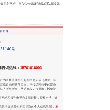
本传媒系列网站中国公众传媒所有辅助网站属多元
。
/新闻网
号
重拳出击！专项整治午间酒驾
1140号
法律咨询热线：
15701616003
行为直接或间接引起的给他人或（单位）造
言论自由和新闻自由。本传媒网站中的部份
法人版权所有，网站有权先行撤除，以保护
健康网站和报刊电视台友情链接，授权合法、健
“谁都不怕”的他落马了
信息泄漏或其他原因导致的个人信息泄漏；
⑶