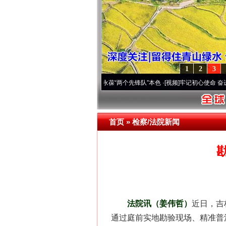
1
2
3
年 深刻改变雪域高原..
·[视频]
永葆“两个先锋队”本色
·[视频]
牢记初心使命 奋进复兴征程
首页
»
检察/法院新闻
法院讯（姜伟哲）
近日，吉
通过庭前实地勘验现场、精准普