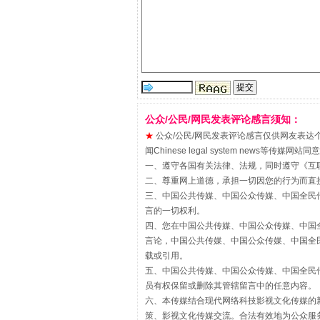
“刷贴”乱象丛生
公众/公民/网民发表评论感言须知：
★
公众/公民/网民发表评论感言仅供网友表达个人看法
闻Chinese legal system new
一、遵守各国有关法律、法规，同时遵守《
互
二、尊重网上道德，承担一切因您的行为而直
三、中国公共传媒、中国公众传媒、中国全民传媒China 
言的一切权利。
四、您在中国公共传媒、中国公众传媒、中国全民传媒Chin
言论，中国公共传媒、中国公众传媒、中国全民传媒China
揭批美国五大"原罪"
载或引用。
五、中国公共传媒、中国公众传媒、中国全民传媒China 
员有权保留或删除其管辖留言中的任意内容。
六、本传媒结合现代网络科技影视文化传媒的新
策、影视文化传媒交流。合法有效地为公众服