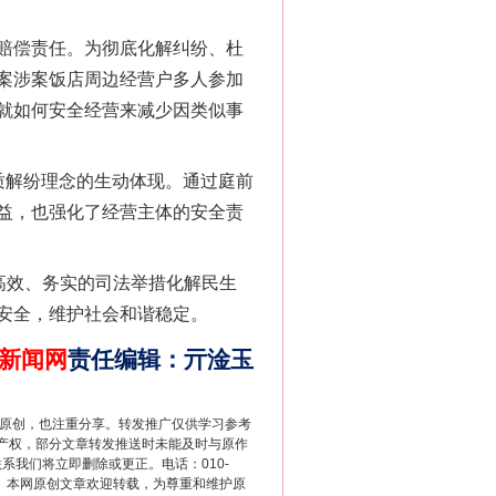
赔偿责任。为彻底化解纠纷、杜
案涉案饭店周边经营户多人参加
就如何安全经营来减少因类似事
解纷理念的生动体现。通过庭前
法官巧妙执行解纠纷
益，也强化了经营主体的安全责
高效、务实的司法举措化解民生
安全，维护社会和谐稳定。
新闻网
责任编辑
：
亓淦玉
重原创，也注重分享。转发推广仅供学习参考
产权，部分文章转发推送时未能及时与原作
联系我们将立即删除或更正。电话：010-
2 1号。本网原创文章欢迎转载，为尊重和维护原
新中国诞生的见证