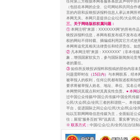
任何第三方根据本网各服务条款及声明中所
（包括在本网的企业、公司网站和共同合作
言的内容和反映投诉报料信息人承认本网所
本网无关。本网只是提供公众/公民/大众/
三、关于网络版权权属问题：
①
本网注明“来源：XXXXXXX网”的所有
映投诉报料信息，本网有权发布或不发布在
权的网站不得转载、摘编或利用其它方式使用
本网将追究其相关法律责任和经济责任。如
②
凡本网注明“来源：XXXXXXX”（非
象，增强国家软实力，参与国际新闻舆论竞争
者的重任。
③
如你所反映投诉报料和投稿的部份内容未
问题需即时在
（15日内）
与本网联系，经本
漫山遍野的桃花与雪山、麦地、白
被举报人的权利，任何公民都有陈述权和知
要求将被举报人姓名、地址、单位、实名公布
本网赞同其观点和对其真实性负责。
● 本
过中国公众传媒/中国公共传媒/中国全民传媒
公民/大众/民众/全民三者的和谐统一。本传
平台，促进国际之间公众/公民/大众/民众/
站以互联网网络信息传媒为主，全面贴近公众/
往；展现“服务百姓”和“说真话、重实事”的公
※ 联系方式：
中国/公众/公共/全民/法治/