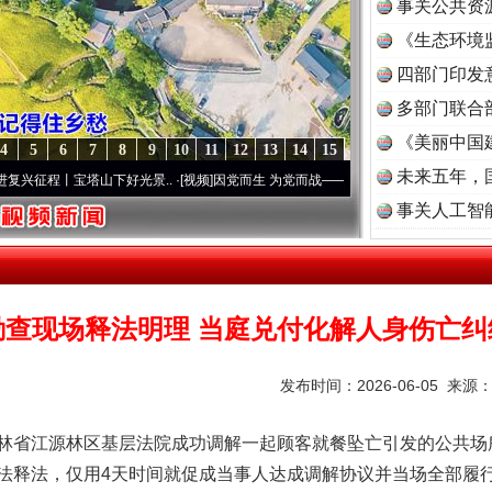
事关公共资
《生态环境
读
四部门印发
多部门联合
《美丽中国
4
5
6
7
8
9
10
11
12
13
14
15
未来五年，
丨宝塔山下好光景..
·[视频]
因党而生 为党而战——百年“纪”事⑧加强纪律..
·[视频]
牢记
事关人工智
勘查现场释法明理 当庭兑付化解人身伤亡纠
发布时间：2026-06-05 来源
林省江源林区基层法院成功调解一起顾客就餐坠亡引发的公共场
法释法，仅用4天时间就促成当事人达成调解协议并当场全部履