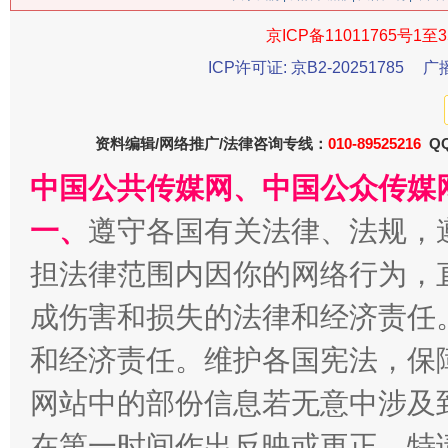
京ICP备11011765号1至3
ICP许可证: 京B2-20251785
广
今
在谋一域中谋全局
资料编辑/网络推广/法律咨询专线：
010-89525216
QQ
中国公共传媒网、中国公众传媒
一、
遵守各国有关法律、法规，
担法律范围内因你的网络行为，
成伤害和损失的法律和经济责任
习近平的博鳌关键词
和经济责任。维护各国宪法，保
魏明亮
网站中的部份信息若无意中涉及
在第一时间作出反映或更正。特