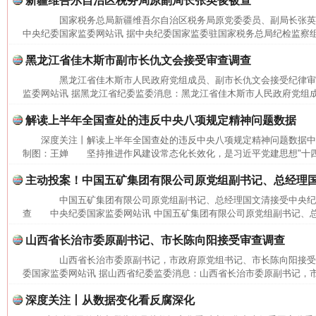
新疆维吾尔自治区税务局原副局长张英俊被查
国家税务总局新疆维吾尔自治区税务局原党委委员、副局长张
中央纪委国家监委网站讯 据中央纪委国家监委驻国家税务总局纪检监察组
黑龙江省佳木斯市副市长仇文会接受审查调查
黑龙江省佳木斯市人民政府党组成员、副市长仇文会接受纪律
监委网站讯 据黑龙江省纪委监委消息：黑龙江省佳木斯市人民政府党组成
解读上半年全国查处的违反中央八项规定精神问题数据
深度关注丨解读上半年全国查处的违反中央八项规定精神问题数据中
制图：王婵 坚持推进作风建设常态化长效化，是习近平党建思想"十四个
主动投案！中国五矿集团有限公司原党组副书记、总经理
中国五矿集团有限公司原党组副书记、总经理国文清接受中央纪
查 中央纪委国家监委网站讯 中国五矿集团有限公司原党组副书记、总
山西省长治市委原副书记、市长陈向阳接受审查调查
山西省长治市委原副书记，市政府原党组书记、市长陈向阳接
委国家监委网站讯 据山西省纪委监委消息：山西省长治市委原副书记，市
深度关注丨从数据变化看反腐深化