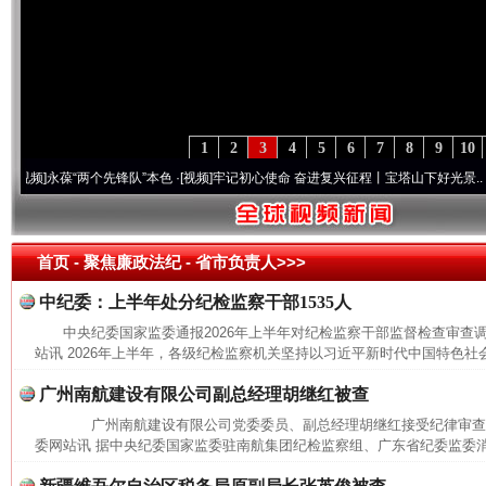
1
2
3
4
5
6
7
8
9
10
]
永葆“两个先锋队”本色
·[视频]
牢记初心使命 奋进复兴征程丨宝塔山下好光景..
·[视频]
首页
- 聚焦廉政法纪 -
省市负责人>>>
中纪委：上半年处分纪检监察干部1535人
中央纪委国家监委通报2026年上半年对纪检监察干部监督检查审
站讯 2026年上半年，各级纪检监察机关坚持以习近平新时代中国特色社会
广州南航建设有限公司副总经理胡继红被查
广州南航建设有限公司党委委员、副总经理胡继红接受纪律审
委网站讯 据中央纪委国家监委驻南航集团纪检监察组、广东省纪委监委消