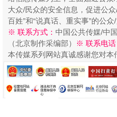
大众/民众的安全信息，促进公众
今
在谋一域中谋全局
百姓”和“说真话、重实事”的公众
※ 联系方式：
中国公共传媒/中
（北京制作采编部）
※ 联系电话
本传媒系列网站真诚感谢您对本
习近平的博鳌关键词
魏明亮