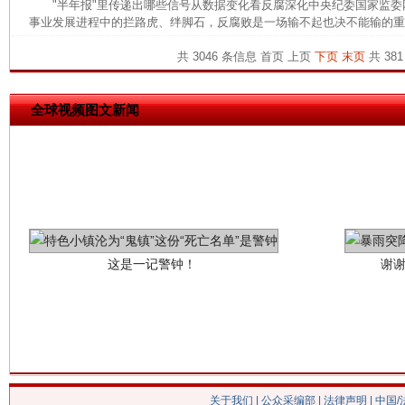
网上购药对药下症？
"半年报"里传递出哪些信号从数据变化看反腐深化中央纪委国家监
事业发展进程中的拦路虎、绊脚石，反腐败是一场输不起也决不能输的重大
共 3046 条信息
首页
上页
下页
末页
共 381
全球视频图文新闻
这是一记警钟！
谢
关于我们
|
公众采编部
|
法律声明
| 中国