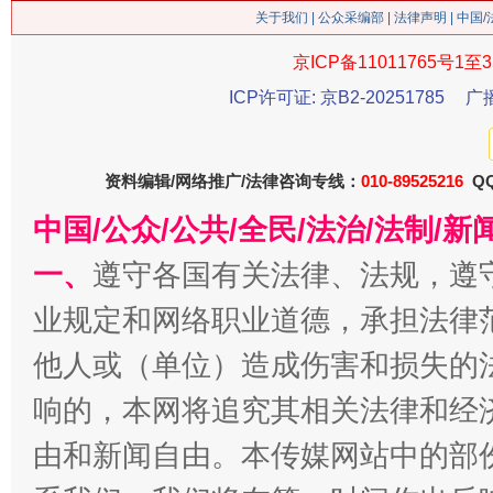
关于我们
|
公众采编部
|
法律声明
| 中国
京ICP备11011765号1至3
ICP许可证: 京B2-20251785
广
资料编辑/网络推广/法律咨询专线：
010-89525216
QQ
今
中国/公众/公共/全民/法治/法制/
在谋一域中谋全局
一、
遵守各国有关法律、法规，遵
业规定和网络职业道德，承担法律
他人或（单位）造成伤害和损失的
响的，本网将追究其相关法律和经
由和新闻自由。本传媒网站中的部