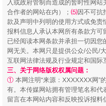
入或政府管制而造成的暂时性网站
合作者的网站在内）；
⑸
因不可抗
款及声明中列明的使用方式或免责
揭批美国五大"原罪"
"炒
报料信息人承认本网所有条款方可
已经阅读本网条款并承担一切因您
网无关。本网只是提供公众/公民/
互联网法律法规及行业规定和国际
三、关于网络版权权属问题：
①
本网注明“来源：XXXXXXX网”
有。本传媒网站拥有管理笔名和代
解纷+调解+退费，一次搞定
留言在本网站内容和反映投诉报料