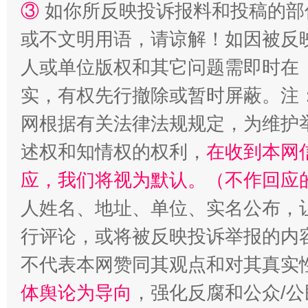
③
如你所反映投诉报料和投稿的部
或不文明用语，请谅解！如因被反
人或单位版权和其它问题需即时在
实，有权先行撤除或暂时屏蔽。注
网根据有关法律法规规定，为维护
述权和知情权的权利，
在收到本网
应，我们将视为默认。（不作回应
招工难、用工荒背后
人姓名、地址、单位、实名公布，让
行评论，或将被反映投诉举报的内
不代表本网赞同其观点和对其真实
体舆论为导向
，强化反腐和公众/公