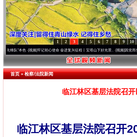
1
2
3
4
5
6
7
8
9
10
”本色
·[视频]
牢记初心使命 奋进复兴征程丨宝塔山下好光景..
·[视频]
因党而生 为党而战
首页
»
检察/法院新闻
临江林区基层法院召开
临江林区基层法院召开2