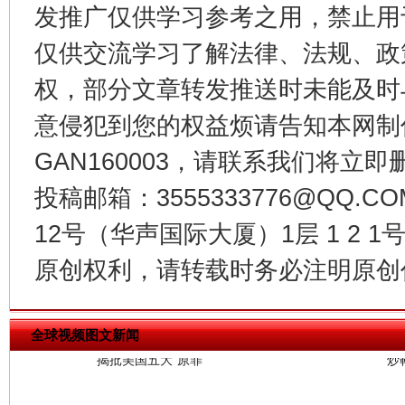
发推广仅供学习参考之用，禁止用
生
“刷贴”乱象丛生
仅供交流学习了解法律、法规、政
权，部分文章转发推送时未能及时
意侵犯到您的权益烦请告知本网制作采编
GAN160003，请联系我们将立即删
投稿邮箱：3555333776@QQ
12号（华声国际大厦）1层 1 2
揭批美国五大"原罪"
"炒
原创权利，请转载时务必注明原创作
全球视频图文新闻