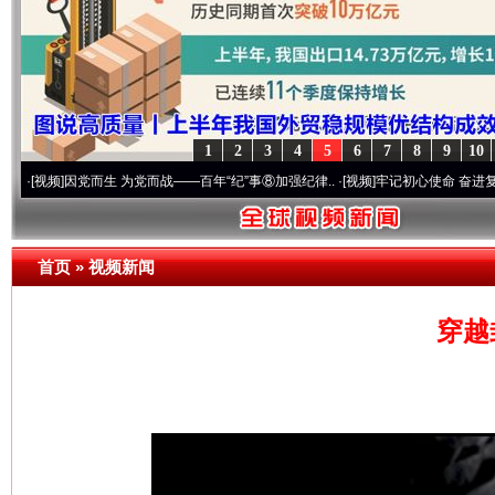
1
2
3
4
5
6
7
8
9
10
]
因党而生 为党而战——百年“纪”事⑧加强纪律..
·[视频]
牢记初心使命 奋进复兴征程丨“
首页
»
视频新闻
穿越